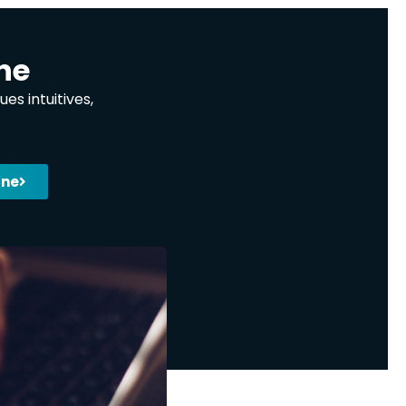
ne
s intuitives,
gne