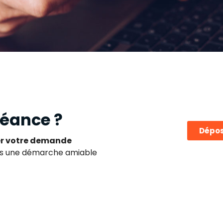
réance ?
Dépos
ser votre demande
ns une démarche amiable