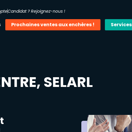
mpte
Candidat ? Rejoignez-nous !
s
Prochaines ventes aux enchères !
Services
NTRE, SELARL
t
1