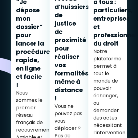
“Je
à tous :
d’huissiers
dépose
particuliers,
de
mon
entreprises
justice
dossier”
et
de
pour
professionnel
proximité
lancer la
du droit
pour
procédure
Notre
réaliser
plateforme
rapide,
vos
permet à
en ligne
formalités,
tout le
et facile
même à
monde de
!
pouvoir
distance
Nous
échanger,
!
sommes le
ou
Vous ne
premier
demander
pouvez pas
réseau
des actes
vous
français de
nécessitant
déplacer ?
recouvrement
l’intervention
Pas de
Amiable et