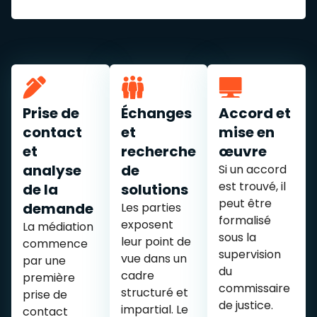
Prise de
Échanges
Accord et
contact
et
mise en
et
recherche
œuvre
analyse
de
Si un accord
est trouvé, il
de la
solutions
peut être
demande
Les parties
formalisé
exposent
La médiation
sous la
leur point de
commence
supervision
vue dans un
par une
du
cadre
première
commissaire
structuré et
prise de
de justice.
impartial. Le
contact