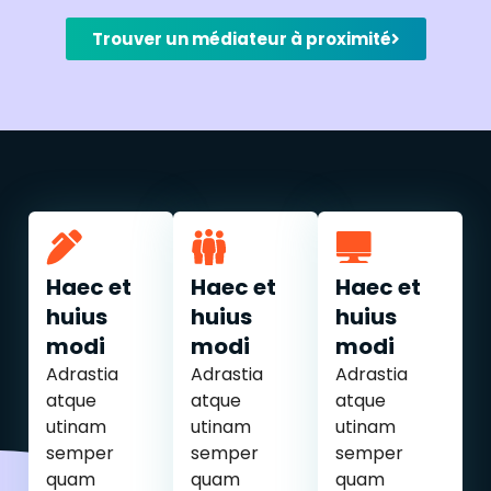
Trouver un médiateur à proximité
Haec et
Haec et
Haec et
huius
huius
huius
modi
modi
modi
Adrastia
Adrastia
Adrastia
atque
atque
atque
utinam
utinam
utinam
semper
semper
semper
quam
quam
quam