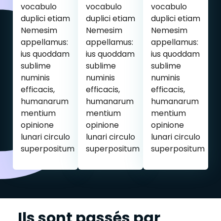
vocabulo
vocabulo
vocabulo
duplici etiam
duplici etiam
duplici etiam
Nemesim
Nemesim
Nemesim
appellamus:
appellamus:
appellamus:
ius quoddam
ius quoddam
ius quoddam
sublime
sublime
sublime
numinis
numinis
numinis
efficacis,
efficacis,
efficacis,
humanarum
humanarum
humanarum
mentium
mentium
mentium
opinione
opinione
opinione
lunari circulo
lunari circulo
lunari circulo
superpositum
superpositum
superpositum
Ils sont passés par