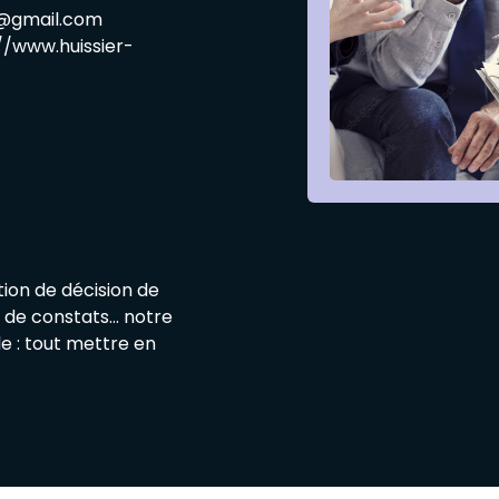
j@gmail.com
//www.huissier-
ution de décision de
nt de constats… notre
e : tout mettre en