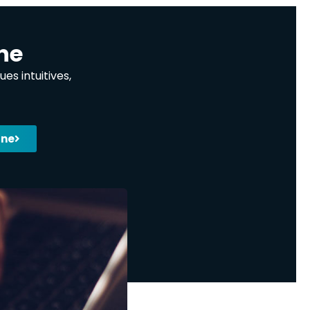
ne
s intuitives,
gne