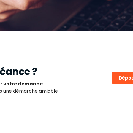
réance ?
Dépos
ser votre demande
ns une démarche amiable