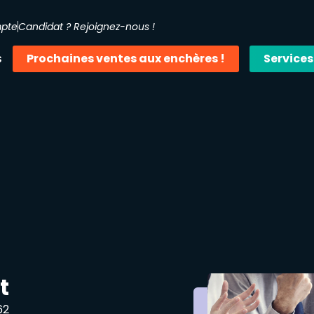
mpte
Candidat ? Rejoignez-nous !
s
Prochaines ventes aux enchères !
Services
t
62