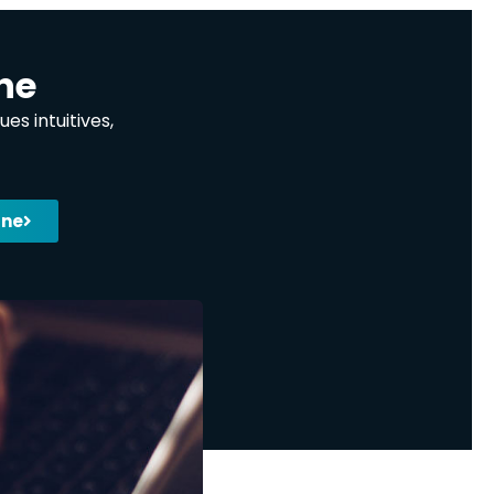
ne
s intuitives,
gne