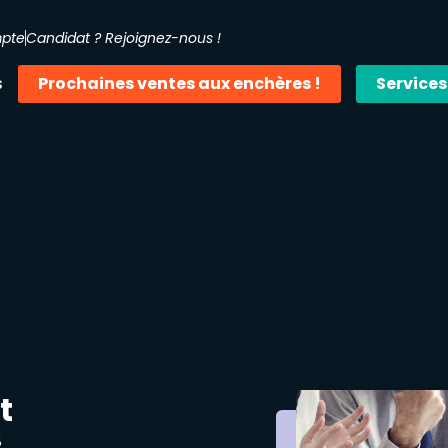
mpte
Candidat ? Rejoignez-nous !
s
Prochaines ventes aux enchères !
Services
t
8