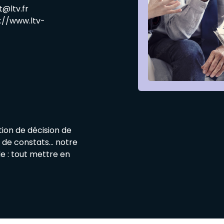
@ltv.fr
://www.ltv-
ution de décision de
nt de constats… notre
e : tout mettre en