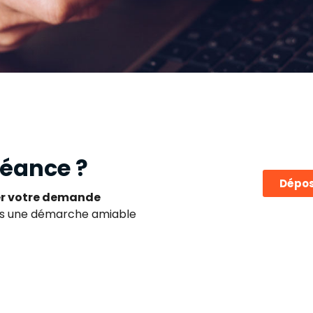
réance ?
Dépos
ser votre demande
ns une démarche amiable