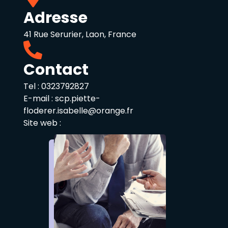
Adresse
41 Rue Serurier, Laon, France
Contact
Tel :
0323792827
E-mail :
scp.piette-
floderer.isabelle@orange.fr
Site web :