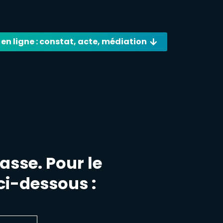
 en ligne : constat, acte, médiation
asse. Pour le
 ci-dessous :