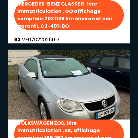
MERCEDES-BENZ CLASSE R, 1ère
immatriculation , GO affichage
compteur 202 038 km environ et non
garanti, CJ-401-BQ
93
VE07022025L93
VOLKSWAGEN EOS, 1ère
immatriculation , ES, affichage
compteur 169 267 km environ et non