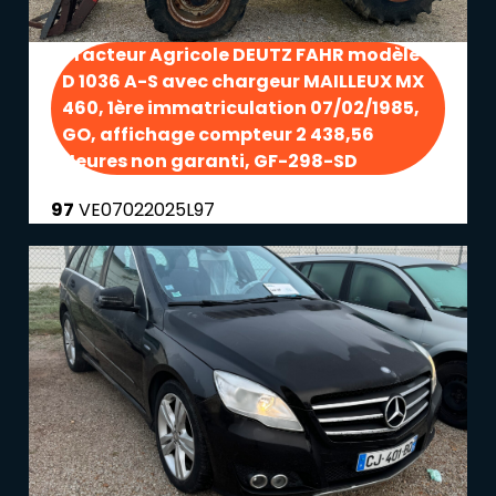
Tracteur Agricole DEUTZ FAHR modèle
D 1036 A-S avec chargeur MAILLEUX MX
460, 1ère immatriculation 07/02/1985,
GO, affichage compteur 2 438,56
Heures non garanti, GF-298-SD
97
VE07022025L97