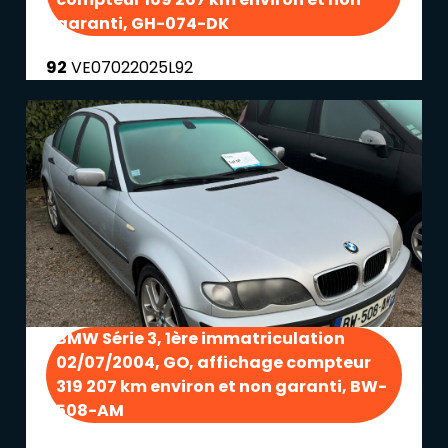
garanti, GH-074-DK
92
VE07022025L92
BMW Série 3, 1ère immatriculation
02/07/2004, GO, affichage compteur
319 207 km environ et non garanti, BW-
508-AM