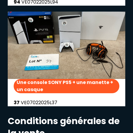
94
VE07022025L94
Une console SONY PS5 + une manette +
un casque
37
VE07022025L37
Conditions générales de