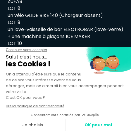
ZUFAB
LOT 8
un vélo GLIDE BIKE 140 (Chargeur absent)
LOT 9
un lave-vaisselle de bar ELECTROBAR (lave-verre)
+ une machine à glaçons ICE MAKER
LOT 10
un chalumeau avec charriot + un compresseur
HC54 SOL
LOT 11
un chalumeau sur charriot + une débrousailleuse
TCK
LOT 12
Un nettoyeur aspirateur KARCHER PROFESSIONAL
LOT 13
Un aspirateur KARCHER PROFESSIONAL + un
nettoyeur vapeur KARCHER
LOT 14
Un nettoyeur haute pression KARCHER K7