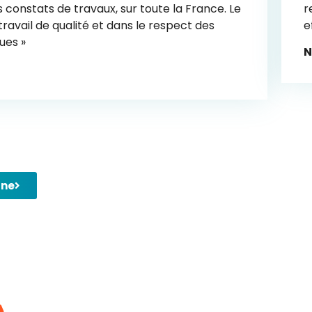
 constats de travaux, sur toute la France. Le
r
travail de qualité et dans le respect des
e
ues »
N
gne