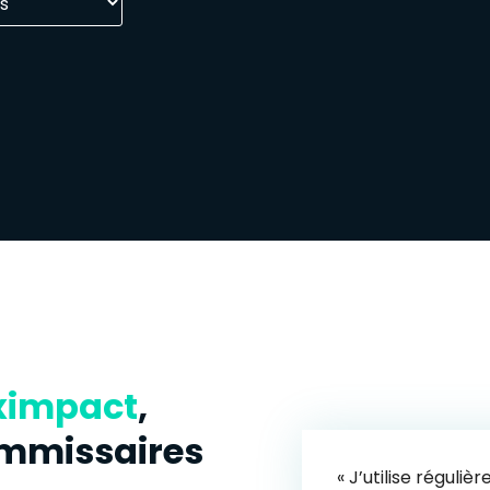
ximpact
,
mmissaires
« J’utilise régul