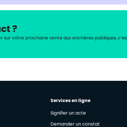
ct ?
ur votre prochaine vente aux enchères publiques, c’est
Services en ligne
Signifier un acte
Demander un constat