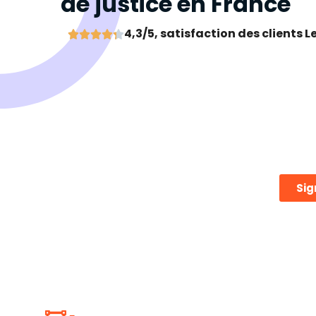
de justice en France
4,3/5, satisfaction des clients 





Sig