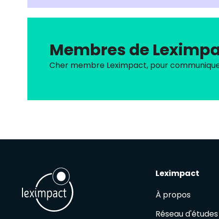
Membres de Leximpa
Cher membre Leximpact, pour communiquer s
Leximpact
À propos
Réseau d'études