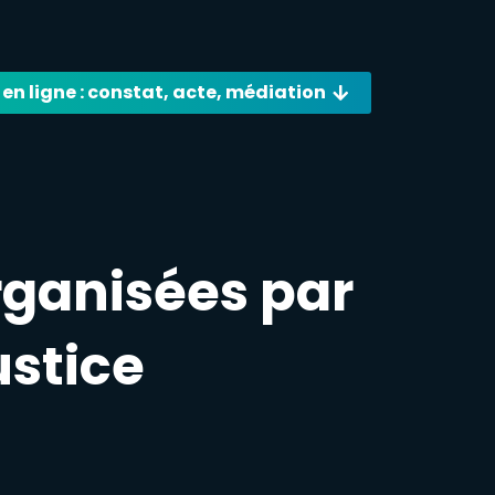
 en ligne : constat, acte, médiation
ganisées par
stice