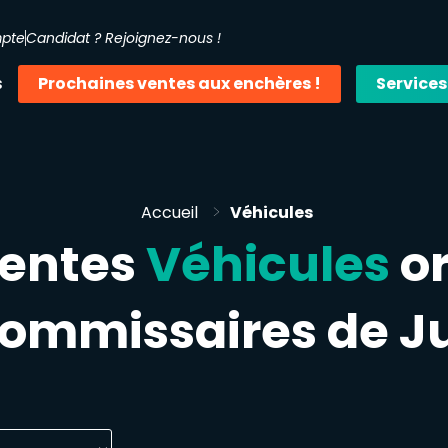
mpte
Candidat ? Rejoignez-nous !
s
Prochaines ventes aux enchères !
Services
>
Accueil
Véhicules
ventes
Véhicules
or
commissaires de Ju