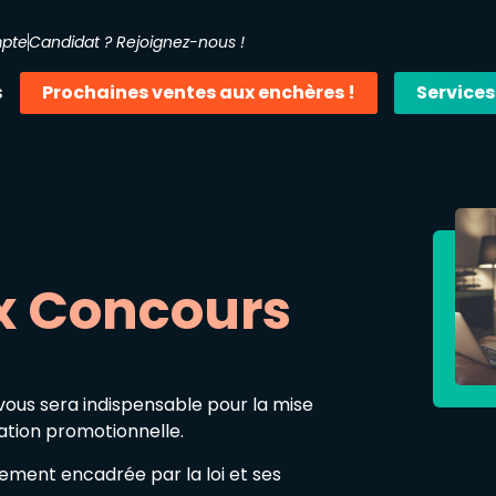
mpte
Candidat ? Rejoignez-nous !
s
Prochaines ventes aux enchères !
Services
x Concours
vous sera indispensable pour la mise
ation promotionnelle.
tement encadrée par la loi et ses