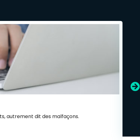
C
auts, autrement dit des malfaçons.
L