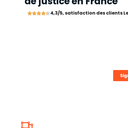
de justice en France
4,3/5, satisfaction des clients 





Sig