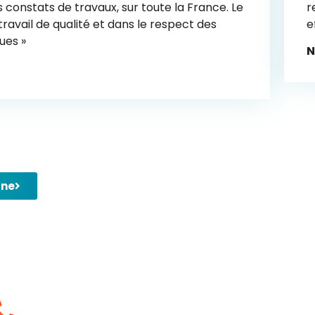
 constats de travaux, sur toute la France. Le
r
travail de qualité et dans le respect des
e
ues »
N
gne