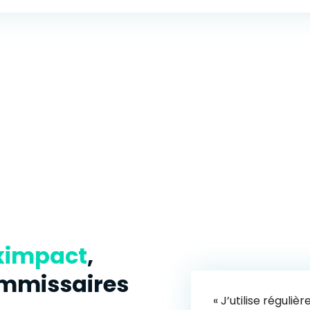
ximpact
,
mmissaires
« J’utilise régul