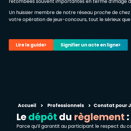
retombées souvent importantes en terme d’image 
Un huissier membre de notre réseau proche de chez v
votre opération de jeux-concours, tout le sérieux que
Lire le guide
Signifier un acte en ligne
>
>
Accueil
Professionnels
Constat pour
J
Le
dépôt
du
règlement
:
Parce qu’il garantit au participant le respect du c