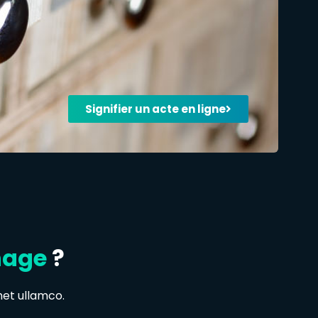
Signifier un acte en ligne
nage
?
met ullamco.