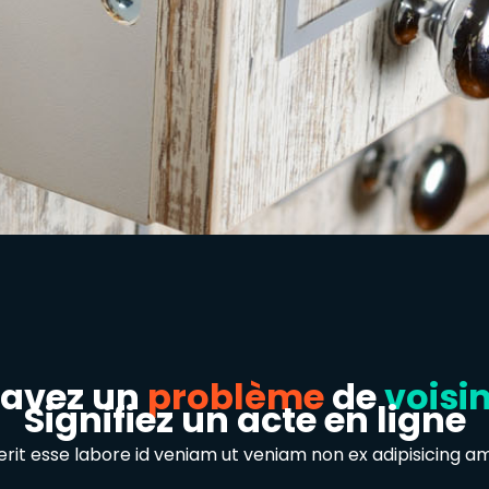
 avez un
problème
de
voisi
Signifiez un acte en ligne
it esse labore id veniam ut veniam non ex adipisicing a